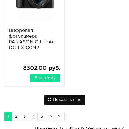
Цифровая
фотокамера
PANASONIC Lumix
DC-LX100M2
8302.00 руб.
В корзину
Показать еще
1
2
3
4
5
>
>|
Показано с 1 по 45 из 197 (всего 5 страниц)