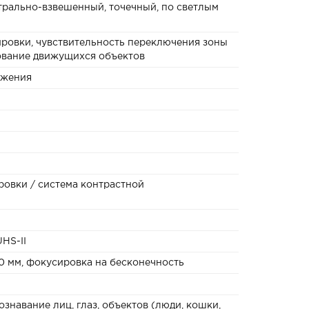
нтрально-взвешенный, точечный, по светлым
ровки, чувствительность переключения зоны
ование движущихся объектов
ажения
овки / система контрастной
UHS-II
50 мм, фокусировка на бесконечность
ознавание лиц, глаз, объектов (люди, кошки,