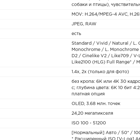
собаки и птицы), чувствительно
MOV: H.264/MPEG-4 AVC, H.26
JPEG, RAW
есть
Standard / Vivid / Natural / L. 
Monochrome / L. Monochrome /
D2 / Cinelike V2 / Like709 / V
Like2100 (HLG) Full Range* / 
1.4х, 2х (только для фото)
без кропа: 6К или 4К 30 кадро
с; глубина цвета: 6К 10 бит 4:2
платная опция
OLED, 3.68 млн. точек
24,20 мегапикселя
ISO 100 - 51200
[Нормальный] Авто / 50* / 100
* Расширенный ISO [V-Log] Авт