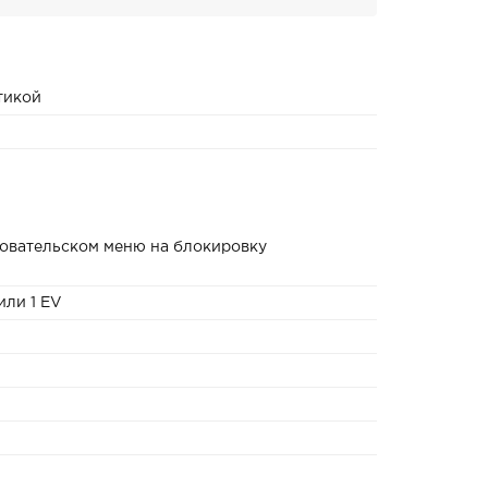
тикой
зовательском меню на блокировку
 или 1 EV