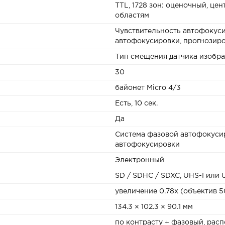
TTL, 1728 зон: оценочный, це
областям
Чувствительность автофокуси
автофокусировки, прогнозир
Тип смещения датчика изобр
30
байонет Micro 4/3
Есть, 10 сек.
Да
Система фазовой автофокусир
автофокусировки
Электронный
SD / SDHC / SDXC, UHS-I или 
увеличение 0.78х (объектив 
134.3 × 102.3 × 90.1 мм
по контрасту + фазовый, расп