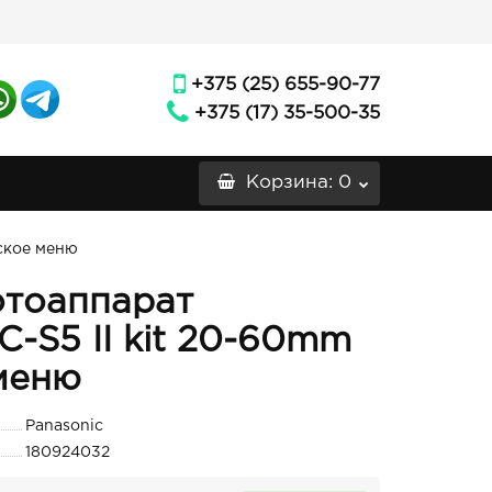
+375 (25) 655-90-77
+375 (17) 35-500-35
Корзина
: 0
сское меню
отоаппарат
C-S5 II kit 20-60mm
 меню
Panasonic
180924032