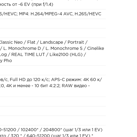
сть от -6 EV (при f/1.4)
5/HEVC; MP4: H.264/MPEG-4 AVC, H.265/HEVC
Classic Neo / Flat / Landscape / Portrait /
 L. Monochrome D / L. Monochrome S / Cinelike
-Log / REAL TIME LUT / Like2100 (HLG) /
My Pho
в/с, Full HD до 120 к/с; APS-C режим: 4K 60 к/
:0, 4К и менее - 10 бит 4:2:2; RAW видео -
-51200 / 102400* / 204800* (шаг 1/3 или 1 EV)
о / 320 * / 640-51200 (шаг 1/3 или 1 EV) *