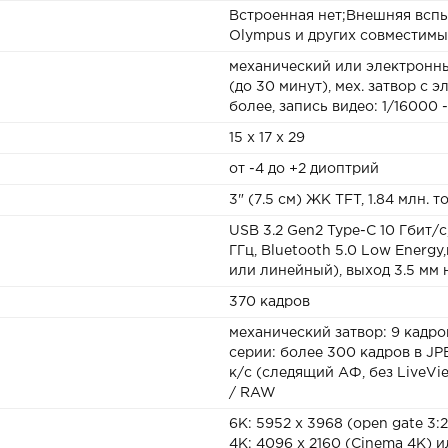
Встроенная нет;Внешняя вспы
Olympus и других совместимых
механический или электронный
(до 30 минут), мех. затвор с 
более, запись видео: 1/16000 -
15 x 17 x 29
от -4 до +2 диоптрий
3" (7.5 см) ЖК TFT, 1.84 млн.
USB 3.2 Gen2 Type-C 10 Гбит/с,
ГГц, Bluetooth 5.0 Low Energ
или линейный), выход 3.5 мм 
370 кадров
механический затвор: 9 кадро
серии: более 300 кадров в JP
к/с (следящий АФ, без LiveVie
/ RAW
6K: 5952 x 3968 (open gate 3:2)
4К: 4096 х 2160 (Cinema 4K) ил