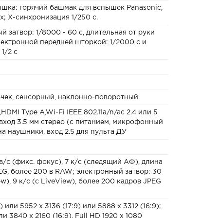
шка: горячий башмак для вспышек Panasonic,
; Х-синхронизация 1/250 с.
 затвор: 1/8000 - 60 c, длительная от руки
электронной передней шторкой: 1/2000 с и
 1/2 с
 точек, сенсорный, наклонно-поворотный
HDMI Type A,Wi-Fi IEEE 802.11a/n/ac 2.4 или 5
y,вход 3.5 мм стерео (с питанием, микрофонный
на наушники, вход 2.5 для пульта ДУ
в/с (фикс. фокус), 7 к/с (следящий АФ), длина
EG, более 200 в RAW; электронный затвор: 30
w), 9 к/с (с LiveView), более 200 кадров JPEG
 или 5952 x 3136 (17:9) или 5888 х 3312 (16:9);
и 3840 х 2160 (16:9), Full HD 1920 х 1080