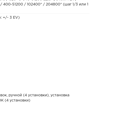
 400-51200 / 102400* / 204800* (шаг 1/3 или 1
: +/- 3 EV)
вок, ручной (4 установки), установка
0K (4 установки)