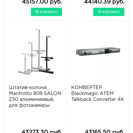
45157.00 руб.
44140.39 руб.
В корзину
В корзину
Штатив-колона
КОНВЕРТЕР
Manfrotto 809 SALON
Blackmagic ATEM
230 алюминиевый,
Talkback Converter 4K
для фотокамеры
43273.30 руб.
43165.50 руб.