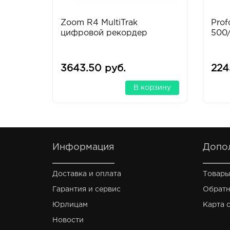
Zoom R4 MultiTrak
Prof
цифровой рекордер
500/
3643.50 руб.
224
В корзину
Информация
Допо
Доставка и оплата
Товары
Гарантия и сервис
Обратн
Юрлицам
Карта 
Новости