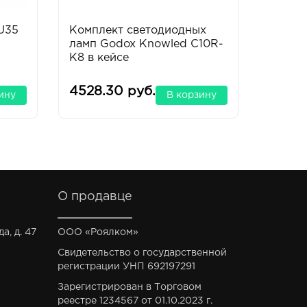
U35
Комплект светодиодных
Компл
ламп Godox Knowled C10R-
обору
K8 в кейсе
F
4528.30 руб.
2946.
ину
В корзину
О продавце
а, д. 47
ООО «Роялком»
Свидетельство о государственной
регистрации УНП 692197291
Зарегистрирован в Торговом
реестре 1234567 от 01.10.2023 г.