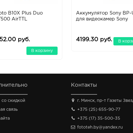
oto B10X Plus Duo
Аккумулятор Sony BP-
500 AirTTL
для видеокамер Sony
52.00 руб.
4199.30 руб.
В корз
В корзину
лнительно
Контакты
 со скидкой
г. Минск, пр-т Газеты Звезд
ая связь
+375 (25) 655-90-77
сайта
+375 (17) 35-500-35
fototeh.by@yandex.ru