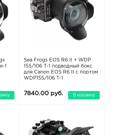
gs
Sea Frogs EOS R6 II + WDP
e-1
155/106 T-1 подводный бокс
для Canon EOS R6 II с портом
WDP155/106 T-1
7840.00 руб.
зину
В корзину