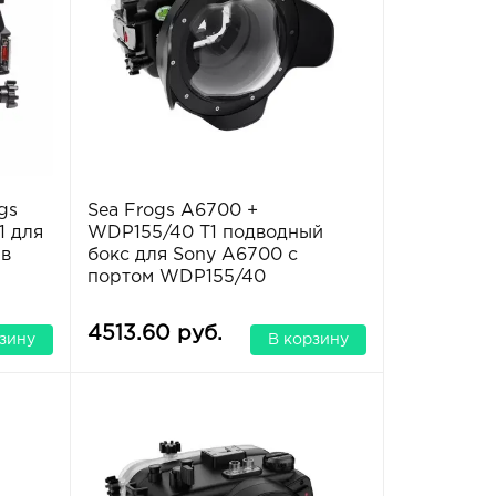
gs
Sea Frogs A6700 +
1 для
WDP155/40 T1 подводный
ив
бокс для Sony A6700 с
портом WDP155/40
4513.60 руб.
зину
В корзину