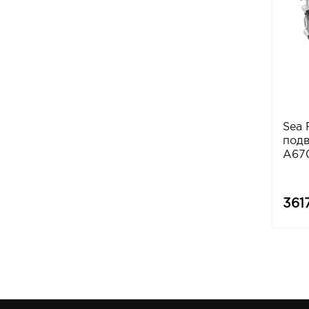
Sea 
подв
A670
361