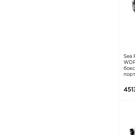
Sea 
WDP1
бокс
порт
451