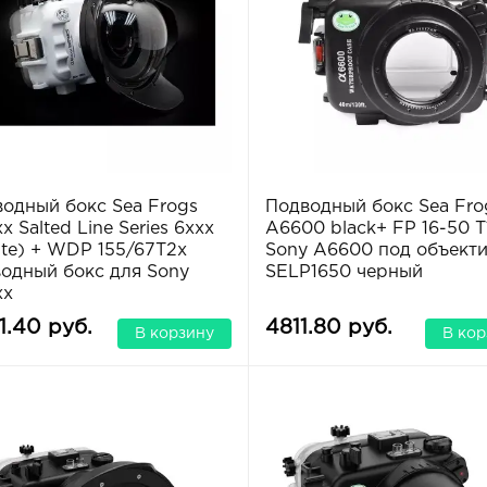
одный бокс Sea Frogs
Подводный бокс Sea Fro
x Salted Line Series 6xxx
A6600 black+ FP 16-50 T
te) + WDP 155/67T2x
Sony A6600 под объект
одный бокс для Sony
SELP1650 черный
xx
1.40 руб.
4811.80 руб.
В корзину
В кор