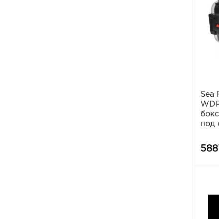
Sea 
WDP1
бокс
под 
588