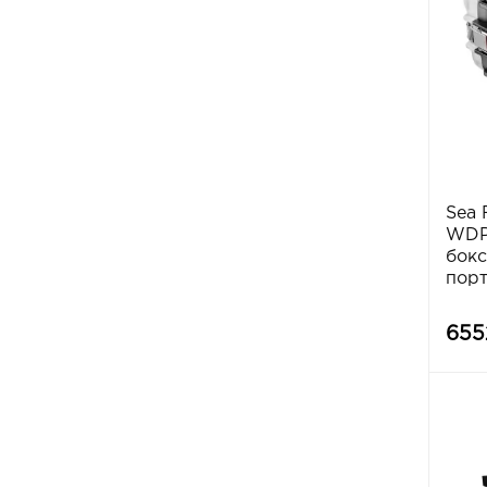
Sea 
WDP1
бокс
порт
655