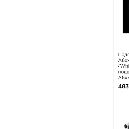
Подв
A6xx
(Whi
подв
A6x
483