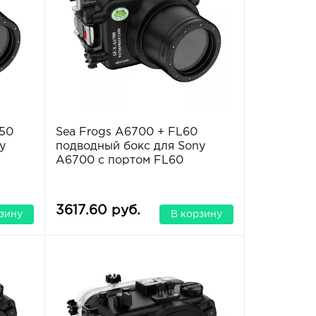
150
Sea Frogs A6700 + FL60
y
подводный бокс для Sony
A6700 с портом FL60
3617.60 руб.
зину
В корзину