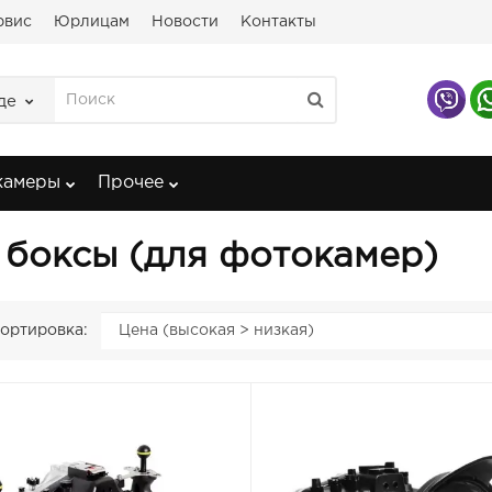
рвис
Юрлицам
Новости
Контакты
де
камеры
Прочее
боксы (для фотокамер)
ортировка: