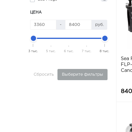
ЦЕНА
-
руб.
3 тыс.
5 тыс.
6 тыс.
7 тыс.
8 тыс.
Sea 
FLP-
Cano
Сбросить
Выберите фильтры
840