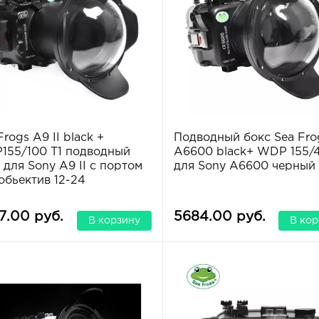
Frogs A9 II black +
Подводный бокс Sea Fro
55/100 T1 подводный
A6600 black+ WDP 155/
 для Sony A9 II с портом
для Sony A6600 черный
обьектив 12-24
7.00 руб.
5684.00 руб.
В корзину
В кор