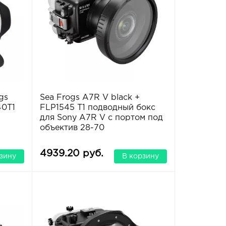
gs
Sea Frogs A7R V black +
40T1
FLP1545 T1 подводный бокс
для Sony A7R V с портом под
объектив 28-70
4939.20 руб.
зину
В корзину