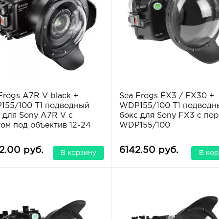
Frogs A7R V black +
Sea Frogs FX3 / FX30 +
55/100 T1 подводный
WDP155/100 T1 подводн
 для Sony A7R V с
бокс для Sony FX3 с по
ом под объектив 12-24
WDP155/100
2.00 руб.
6142.50 руб.
В корзину
В кор