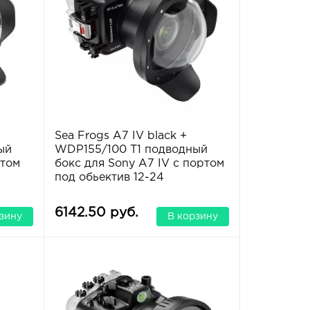
Sea Frogs A7 IV black +
ый
WDP155/100 T1 подводный
ртом
бокс для Sony A7 IV с портом
под обьектив 12-24
6142.50 руб.
зину
В корзину