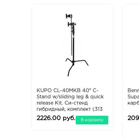
KUPO CL-40MKB 40" C-
Ben
Stand w/sliding leg & quick
Supa
release Kit. Си-стенд
карб
гибридный, комплект (313
см)
2226.00 руб.
209
В корзину