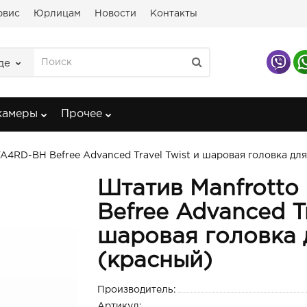
рвис
Юрлицам
Новости
Контакты
де
камеры
Прочее
A4RD-BH Befree Advanced Travel Twist и шаровая головка дл
Штатив Manfrott
Befree Advanced Tr
шаровая головка
(красный)
Производитель:
Артикул: