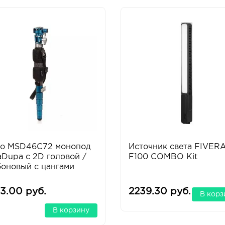
ro MSD46C72 монопод
Источник света FIVER
Dupa с 2D головой /
F100 COMBO Kit
оновый с цангами
3.00 руб.
2239.30 руб.
В корз
В корзину