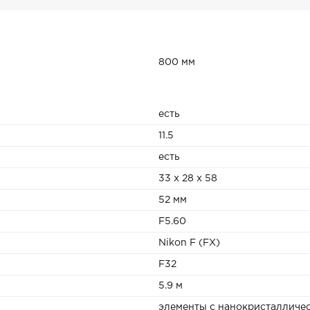
800 мм
есть
11.5
есть
33 x 28 x 58
52 мм
F5.60
Nikon F (FX)
F32
5.9 м
элементы с нанокристалличес