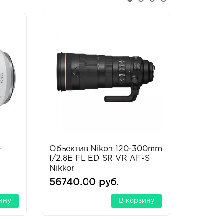
-
Объектив Nikon 120-300mm
Объек
f/2.8E FL ED SR VR AF-S
F/2.8 
Nikkor
Sony 
56740.00 руб.
2093.
ину
В корзину