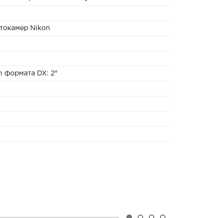
токамер Nikon
on формата DX: 2°