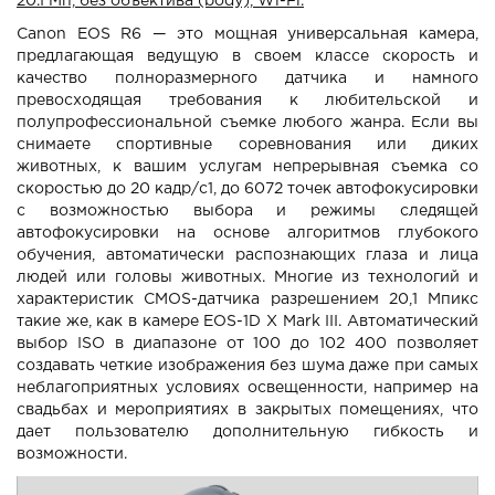
20.1 Мп, без объектива (body), Wi-Fi.
Canon EOS R6 — это мощная универсальная камера,
предлагающая ведущую в своем классе скорость и
качество полноразмерного датчика и намного
превосходящая требования к любительской и
полупрофессиональной съемке любого жанра. Если вы
снимаете спортивные соревнования или диких
животных, к вашим услугам непрерывная съемка со
скоростью до 20 кадр/с1, до 6072 точек автофокусировки
с возможностью выбора и режимы следящей
автофокусировки на основе алгоритмов глубокого
обучения, автоматически распознающих глаза и лица
людей или головы животных. Многие из технологий и
характеристик CMOS-датчика разрешением 20,1 Мпикс
такие же, как в камере EOS-1D X Mark III. Автоматический
выбор ISO в диапазоне от 100 до 102 400 позволяет
создавать четкие изображения без шума даже при самых
неблагоприятных условиях освещенности, например на
свадьбах и мероприятиях в закрытых помещениях, что
дает пользователю дополнительную гибкость и
возможности.