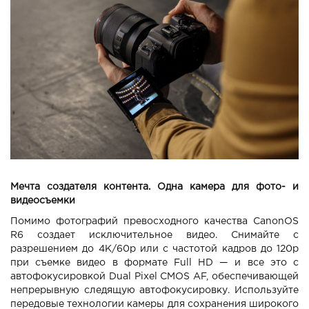
Мечта создателя контента. Одна камера для фото- и
видеосъемки
Помимо фотографий превосходного качества CanonOS
R6 создает исключительное видео. Снимайте с
разрешением до 4K/60p или с частотой кадров до 120p
при съемке видео в формате Full HD — и все это с
автофокусировкой Dual Pixel CMOS AF, обеспечивающей
непрерывную следящую автофокусировку. Используйте
передовые технологии камеры для сохранения широкого