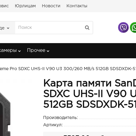
рвис
Юрлицам
Новости
Контакты
де
камеры
Прочее
treme Pro SDXC UHS-II V90 U3 300/260 MB/s 512GB SDSDXDK-
Карта памяти SanD
SDXC UHS-II V90 
512GB SDSDXDK-5
Производитель:
Артикул: