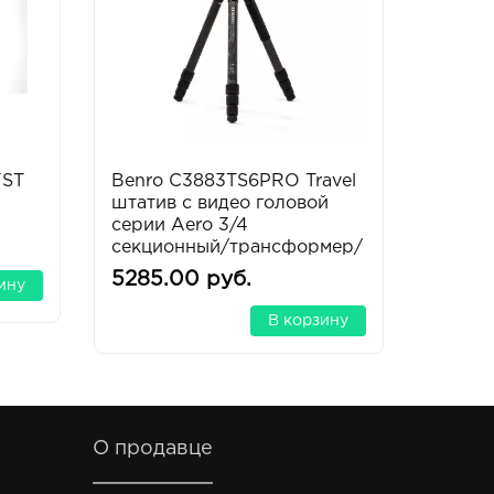
FST
Benro C3883TS6PRO Travel
Oктоб
штатив с видео головой
GO4 с
серии Aero 3/4
секционный/трансформер/
карбоновый
5285.00 руб.
2645.
ину
В корзину
О продавце