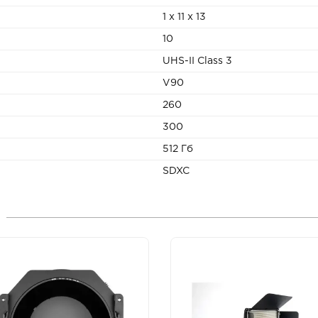
1 x 11 x 13
10
UHS-II Class 3
V90
260
300
512 Гб
SDXC