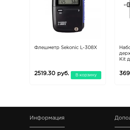
Флешметр Sekonic L-308X
Наб
держ
Kit 
2519.30 руб.
369
В корзину
Информация
Допо