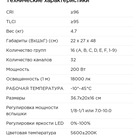
Технические характеристики
CRI
≥96
TLCI
≥95
Вес (кг)
4.7
Габариты (ВxШxГ) (см)
22 x 27 x 48
Количество групп
16 (A, B, C, D, E, F, 1-9)
Количество каналов
32
Мощность
200 Вт
Освещенность (1 м)
18000 лк
РАБОЧАЯ ТЕМПЕРАТУРА
-10°~45°C
Размеры
36.7х20х16 см
Регулировка мощности
1/8-1/1 или 7.0-10.0
вспышки
Регулировки яркости LED
0%-100%
Цветовая температура
5600±200К