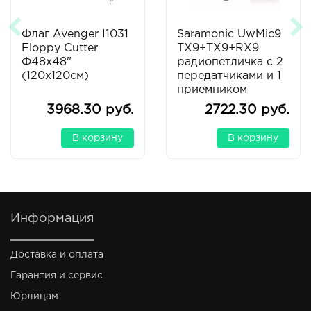
Флаг Avenger I1031
Saramonic UwMic9
Floppy Cutter
TX9+TX9+RX9
Ф48х48"
радиопетличка с 2
(120х120см)
передатчиками и 1
приемником
3968.30 руб.
2722.30 руб.
В корзину
В корзину
Информация
Доставка и оплата
Гарантия и сервис
Юрлицам