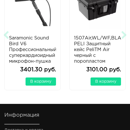
Saramonic Sound
1507Air,WL/WF,BLACK,
Bird V6
PELI Защитный
Профессиональный
кейс PeliTM Air
суперкардиоидный
черный с
микрофон-пушка
поропластом
3401.30 руб.
3101.00 руб.
В корзину
В корзину
Информация