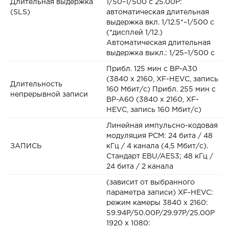
Длительная выдержка
1/50–1/500 с 25.00P:
(SLS)
автоматическая длительная
выдержка вкл. 1/12.5*–1/500 с
(*дисплей 1/12.)
Автоматическая длительная
выдержка выкл.: 1/25–1/500 с
Прибл. 125 мин с BP-A30
(3840 x 2160, XF-HEVC, запись
Длительность
160 Мбит/с) Прибл. 255 мин с
непрерывной записи
BP-A60 (3840 x 2160, XF-
HEVC, запись 160 Мбит/с)
Линейная импульсно-кодовая
модуляция PCM: 24 бита / 48
ЗАПИСЬ
кГц / 4 канала (4,5 Мбит/с).
Стандарт EBU/AES3; 48 кГц /
24 бита / 2 канала
(зависит от выбранного
параметра записи) XF-HEVC:
режим камеры 3840 x 2160:
59.94P/50.00P/29.97P/25.00P
1920 x 1080: