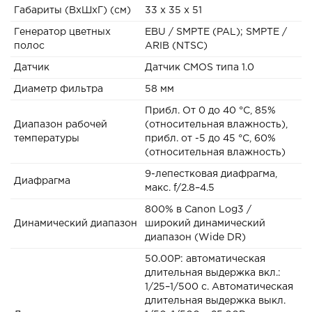
Габариты (ВxШxГ) (см)
33 x 35 x 51
Генератор цветных
EBU / SMPTE (PAL); SMPTE /
полос
ARIB (NTSC)
Датчик
Датчик CMOS типа 1.0
Диаметр фильтра
58 мм
Прибл. От 0 до 40 °C, 85%
Диапазон рабочей
(относительная влажность),
температуры
прибл. от -5 до 45 °C, 60%
(относительная влажность)
9-лепестковая диафрагма,
Диафрагма
макс. f/2.8–4.5
800% в Canon Log3 /
Динамический диапазон
широкий динамический
диапазон (Wide DR)
50.00P: автоматическая
длительная выдержка вкл.:
1/25–1/500 с. Автоматическая
длительная выдержка выкл.