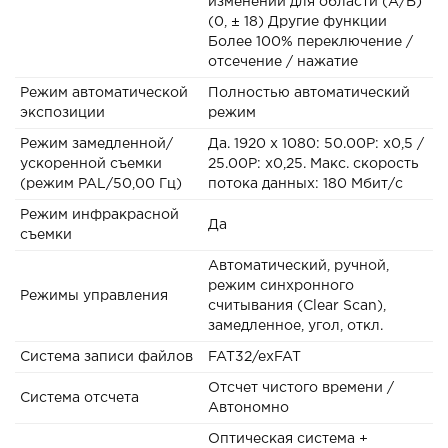
изменений для области (A/B)
(0, ± 18) Другие функции
Более 100% переключение /
отсечение / нажатие
Режим автоматической
Полностью автоматический
экспозиции
режим
Режим замедленной/
Да. 1920 x 1080: 50.00P: x0,5 /
ускоренной съемки
25.00P: x0,25. Макс. скорость
(режим PAL/50,00 Гц)
потока данных: 180 Мбит/с
Режим инфракрасной
Да
съемки
Автоматический, ручной,
режим синхронного
Режимы управления
считывания (Clear Scan),
замедленное, угол, откл.
Система записи файлов
FAT32/exFAT
Отсчет чистого времени /
Система отсчета
Автономно
Оптическая система +