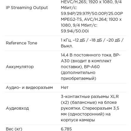
HEVC/H.265; 1920 x 1080, 9/4
IP Streaming Output
Мбит/с:
59.94P/29.97P/50.00P/25.00P
MPEG2-TS, AVC/H.264; 1920 x
1080, 9/4 Мбит/с:
59.94i/50.00i
1 кГц, –12 дБ / –18 дБ / –20 дБ /
Reference Tone
Выкл.
14,4 В постоянного тока, BP-
A30 (входит в комплект
Аккумулятор
поставки), BP-A60
(дополнительно
приобретаемый)
Аудио- и видеоразъем
Нет
3-контактные разъемы XLR
(x2) (балансные) на блоке
Аудиовход
рукоятки. Стереоразъем 3,5
мм (односторонний) на
корпусе камеры
Вес (кг)
6.785