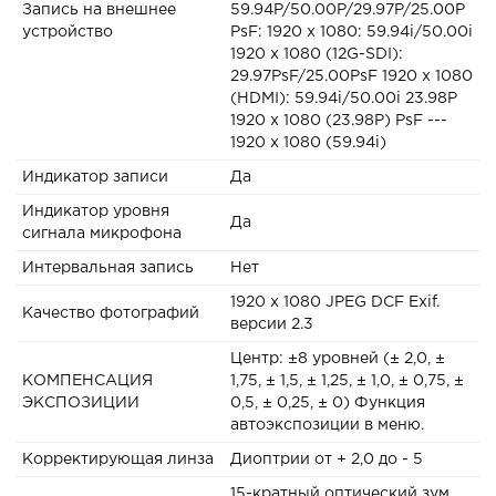
Запись на внешнее
59.94P/50.00P/29.97P/25.00P
устройство
PsF: 1920 x 1080: 59.94i/50.00i
1920 x 1080 (12G-SDI):
29.97PsF/25.00PsF 1920 x 1080
(HDMI): 59.94i/50.00i 23.98P
1920 x 1080 (23.98P) PsF ---
1920 x 1080 (59.94i)
Индикатор записи
Да
Индикатор уровня
Да
сигнала микрофона
Интервальная запись
Нет
1920 x 1080 JPEG DCF Exif.
Качество фотографий
версии 2.3
Центр: ±8 уровней (± 2,0, ±
КОМПЕНСАЦИЯ
1,75, ± 1,5, ± 1,25, ± 1,0, ± 0,75, ±
ЭКСПОЗИЦИИ
0,5, ± 0,25, ± 0) Функция
автоэкспозиции в меню.
Корректирующая линза
Диоптрии от + 2,0 до - 5
15-кратный оптический зум