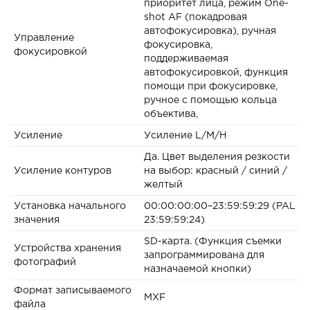
приоритет лица, режим One-
shot AF (покадровая
автофокусировка), ручная
Управление
фокусировка,
фокусировкой
поддерживаемая
автофокусировкой, функция
помощи при фокусировке,
ручное с помощью кольца
объектива,
Усиление
Усиление L/M/H
Да. Цвет выделения резкости
Усиление контуров
на выбор: красный / синий /
желтый
Установка начального
00:00:00:00–23:59:59:29 (PAL
значения
23:59:59:24)
SD-карта. (Функция съемки
Устройства хранения
запрограммирована для
фотографий
назначаемой кнопки)
Формат записываемого
MXF
файла