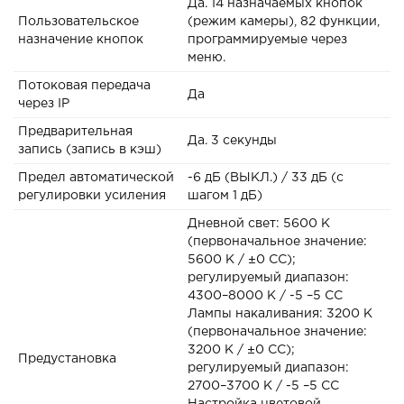
Да. 14 назначаемых кнопок
Пользовательское
(режим камеры), 82 функции,
назначение кнопок
программируемые через
меню.
Потоковая передача
Да
через IP
Предварительная
Да. 3 секунды
запись (запись в кэш)
Предел автоматической
-6 дБ (ВЫКЛ.) / 33 дБ (с
регулировки усиления
шагом 1 дБ)
Дневной свет: 5600 К
(первоначальное значение:
5600 К / ±0 CC);
регулируемый диапазон:
4300–8000 К / -5 –5 CC
Лампы накаливания: 3200 К
(первоначальное значение:
3200 К / ±0 CC);
Предустановка
регулируемый диапазон:
2700–3700 К / -5 –5 CC