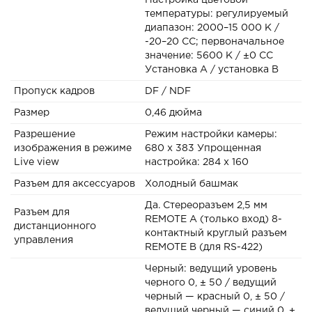
Настройка цветовой
температуры: регулируемый
диапазон: 2000–15 000 К /
-20–20 CC; первоначальное
значение: 5600 К / ±0 CC
Установка A / установка B
Пропуск кадров
DF / NDF
Размер
0,46 дюйма
Разрешение
Режим настройки камеры:
изображения в режиме
680 x 383 Упрощенная
Live view
настройка: 284 x 160
Разъем для аксессуаров
Холодный башмак
Да. Стереоразъем 2,5 мм
Разъем для
REMOTE A (только вход) 8-
дистанционного
контактный круглый разъем
управления
REMOTE B (для RS-422)
Черный: ведущий уровень
черного 0, ± 50 / ведущий
черный — красный 0, ± 50 /
ведущий черный — синий 0, ±