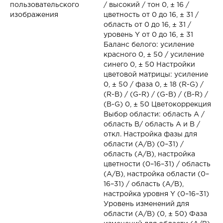
пользовательского
/ высокий / тон 0, ± 16 /
изображения
цветность от 0 до 16, ± 31 /
область от 0 до 16, ± 31 /
уровень Y от 0 до 16, ± 31
Баланс белого: усиление
красного 0, ± 50 / усиление
синего 0, ± 50 Настройки
цветовой матрицы: усиление
0, ± 50 / фаза 0, ± 18 (R-G) /
(R-B) / (G-R) / (G-B) / (B-R) /
(B-G) 0, ± 50 Цветокоррекция
Выбор области: область A /
область B/ область A и B /
откл. Настройка фазы для
области (A/B) (0–31) /
область (A/B), настройка
цветности (0–16–31) / область
(A/B), настройка области (0–
16–31) / область (A/B),
настройка уровня Y (0–16–31)
Уровень изменений для
области (A/B) (0, ± 50) Фаза