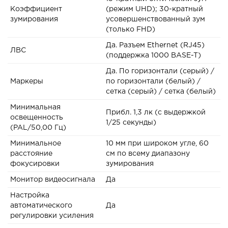
Коэффициент
(режим UHD); 30-кратный
зумирования
усовершенствованный зум
(только FHD)
Да. Разъем Ethernet (RJ45)
ЛВС
(поддержка 1000 BASE-T)
Да. По горизонтали (серый) /
Маркеры
по горизонтали (белый) /
сетка (серый) / сетка (белый)
Минимальная
Прибл. 1,3 лк (с выдержкой
освещенность
1/25 секунды)
(PAL/50,00 Гц)
Минимальное
10 мм при широком угле, 60
расстояние
см по всему диапазону
фокусировки
зумирования
Монитор видеосигнала
Да
Настройка
автоматического
Да
регулировки усиления