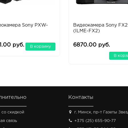
еокамера Sony PXW-
Видеокамера Sony FX2
(ILME-FX2)
1.00 руб.
6870.00 руб.
В корзину
В корз
лнительно
Контакты
 со скидкой
г. Минск, пр-т Газеты Звезд
ая связь
+375 (25) 655-90-77