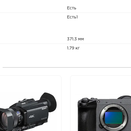
Есть
Есть1
371.3 мм
1.79 кг