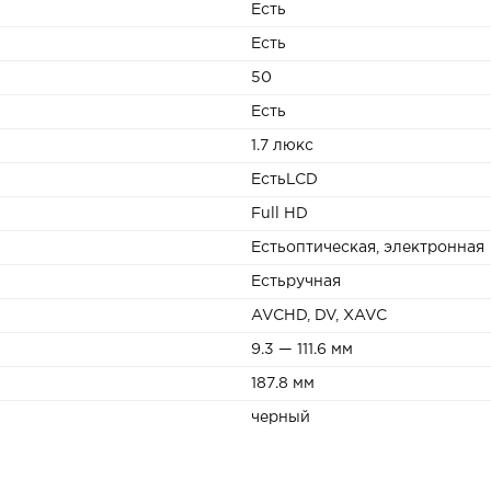
Есть
Есть
50
Есть
1.7 люкс
ЕстьLCD
Full HD
Естьоптическая, электронная
Естьручная
AVCHD, DV, XAVC
9.3 — 111.6 мм
187.8 мм
черный