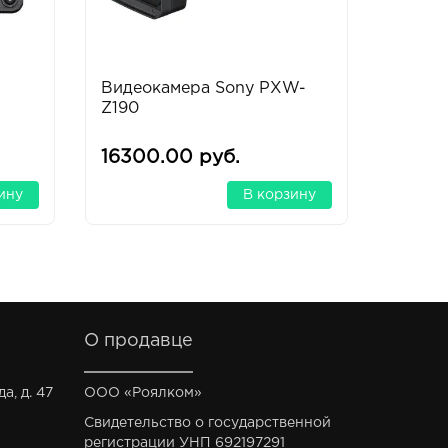
Видеокамера Sony PXW-
Видео
Z190
FX9
16300.00 руб.
26750
ину
В корзину
О продавце
а, д. 47
ООО «Роялком»
Свидетельство о государственной
регистрации УНП 692197291