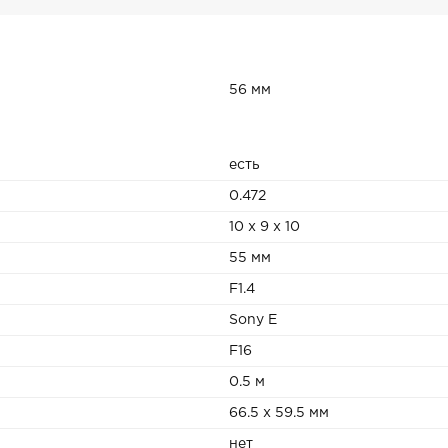
56 мм
есть
0.472
10 x 9 x 10
55 мм
F1.4
Sony E
F16
0.5 м
66.5 х 59.5 мм
нет