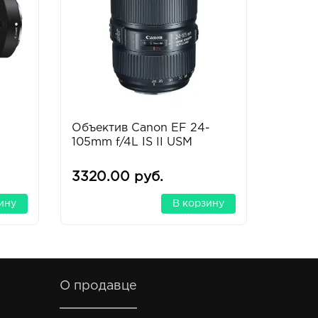
Объектив Canon EF 24-
Объек
105mm f/4L IS II USM
f/3.5-
Nikkor
3320.00 руб.
11000
ину
В корзину
О продавце