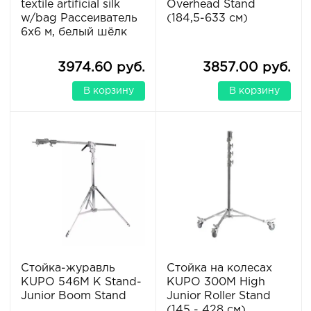
textile artificial silk
Overhead Stand
w/bag Рассеиватель
(184,5-633 см)
6х6 м, белый шёлк
3974.60 руб.
3857.00 руб.
В корзину
В корзину
Стойка-журавль
Стойка на колесах
KUPO 546M K Stand-
KUPO 300M High
Junior Boom Stand
Junior Roller Stand
(145 - 428 см)