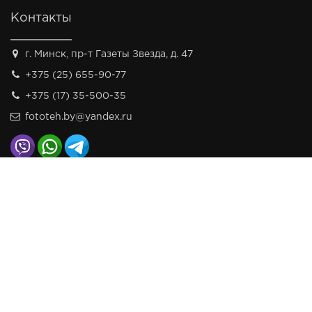
Контакты
г. Минск, пр-т Газеты Звезда, д. 47
+375 (25) 655-90-77
+375 (17) 35-500-35
fototeh.by@yandex.ru
О продавце
ООО «Роялком»
Свидетельство о государственной регистрации УНП
692197291
Зарегистрирован в Торговом реестре 1234567 от
01.10.2023 г.