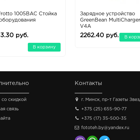
rotto 1005BAC Стойка
Зарядное устройство
 оборудования
GreenBean MultiCharger
V4A
3.30 руб.
2262.40 руб.
В корз
В корзину
лнительно
Контакты
 со скидкой
г. Минск, пр-т Газеты Звезд
ая связь
+375 (25) 655-90-77
сайта
+375 (17) 35-500-35
fototeh.by@yandex.ru