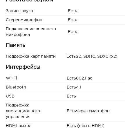
Работа со звуком
Запись звука
Есть
Стереомикрофон
Есть
Подключение внешнего
Есть
микрофона
Память
Поддержка карт памяти
ЕстьSD, SDHC, SDXC (x2)
Интерфейсы
Wi-Fi
Есть802.11ac
Bluetooth
Есть4.1
USB
Есть
Поддержка
дистанционного
Естьчерез смартфон
управления
HDMI-выход
Есть (micro HDMI)