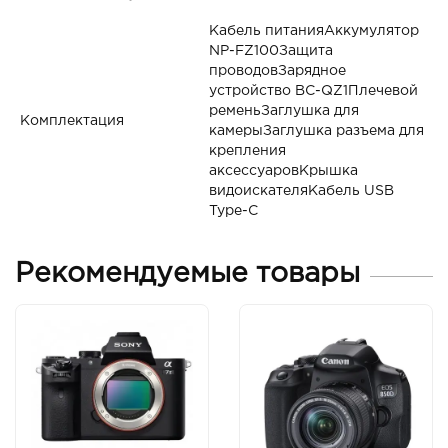
Кабель питанияАккумулятор
NP-FZ100Защита
проводовЗарядное
устройство BC-QZ1Плечевой
ременьЗаглушка для
Комплектация
камерыЗаглушка разъема для
крепления
аксессуаровКрышка
видоискателяКабель USB
Type-C
Рекомендуемые товары