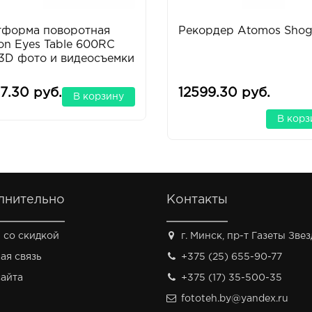
тформа поворотная
Рекордер Atomos Sho
on Eyes Table 600RC
3D фото и видеосъемки
7.30 руб.
12599.30 руб.
В корзину
В корз
лнительно
Контакты
 со скидкой
г. Минск, пр-т Газеты Звезд
ая связь
+375 (25) 655-90-77
сайта
+375 (17) 35-500-35
fototeh.by@yandex.ru