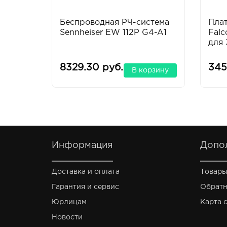
Беспроводная РЧ-система
Пла
Sennheiser EW 112P G4-A1
Falc
для 
8329.30 руб.
345
В корзину
Информация
Допо
Доставка и оплата
Товары
Гарантия и сервис
Обратн
Юрлицам
Карта 
Новости