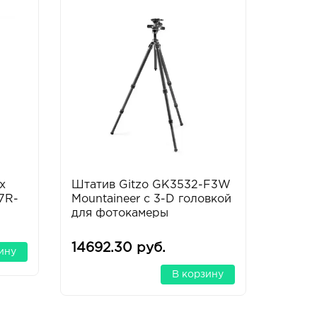
х
Штатив Gitzo GK3532-F3W
Shimod
7R-
Mountaineer с 3-D головкой
Starte
для фотокамеры
Рюкзак
для фо
14692.30 руб.
3073.
ину
В корзину