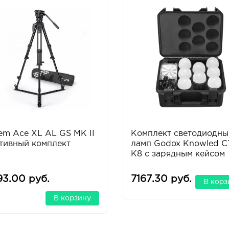
em Ace XL AL GS MK II
Комплект светодиодны
тивный комплект
ламп Godox Knowled C
K8 с зарядным кейсом
93.00 руб.
7167.30 руб.
В корз
В корзину