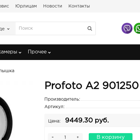
рвис
Юрлицам
Новости
Контакты
де
камеры
Прочее
спышка
Profoto A2 90125
Производитель:
Артикул:
9449.30 руб.
Цена:
-
В корзину
+