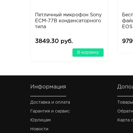
Петличный микрофон Sony
Бес
ECM-77B конденсаторного
фай
типа
EOS
3849.30 руб.
979
В корзину
Информация
Допо
Доставка и оплата
Товары
Гарантия и сервис
Обратн
Юрлицам
Карта 
Новости