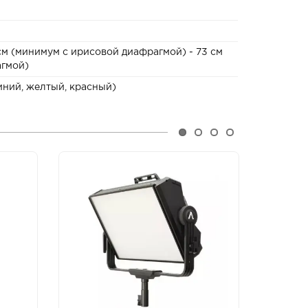
5 см (минимум с ирисовой диафрагмой) - 73 см
агмой)
синий, желтый, красный)