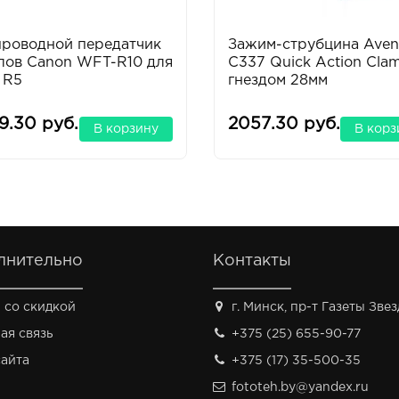
проводной передатчик
Зажим-струбцина Aven
лов Canon WFT-R10 для
C337 Quick Action Cla
 R5
гнездом 28мм
9.30 руб.
2057.30 руб.
В корзину
В корз
лнительно
Контакты
 со скидкой
г. Минск, пр-т Газеты Звезд
ая связь
+375 (25) 655-90-77
сайта
+375 (17) 35-500-35
fototeh.by@yandex.ru