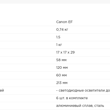
Canon EF
0,74 кг
1.5
1 кг
17 x 17 x 29
58 мм
120 мм
60 мм
213 мм
ей
- светодиодные осветители д
6 шт. в комплекте
алюминиевый сплав, сталь