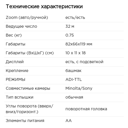
Технические характеристики
Zoom (авто/ручной)
есть/есть
Ведущее число
32 м
Вес (кг)
0.75
Габариты
82x66x119 мм
Габариты (ВxШxГ) (см)
10 x 11 x 18
Дисплей
есть, с подсветкой
Крепление
башмак
РЕЖИМЫ
ADI-TTL
Совместимые камеры
Minolta/Sony
Тип вспышки
обычная
Углы поворота (вверх/
поворотная головка
вниз/горизонт.)
Элементы питания
AA