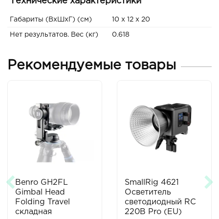
Технические характеристики
Габариты (ВxШxГ) (см)
10 x 12 x 20
Нет результатов. Вес (кг)
0.618
Рекомендуемые товары
Benro GH2FL
SmallRig 4621
Gimbal Head
Осветитель
Folding Travel
светодиодный RC
складная
220B Pro (EU)