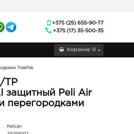
+375 (25) 655-90-77
+375 (17) 35-500-35
Корзина
: 0
родками TrekPak
L/TP
 защитный Peli Air
и перегородками
Pelican
241219002