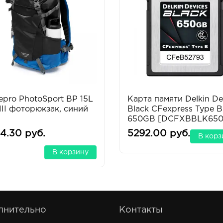
pro PhotoSport BP 15L
Карта памяти Delkin De
II фоторюкзак, синий
Black CFexpress Type B
650GB [DCFXBBLK650
4.30 руб.
5292.00 руб.
В корз
В корзину
лнительно
Контакты