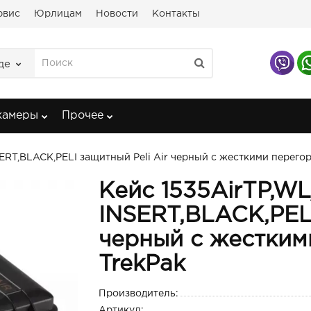
рвис
Юрлицам
Новости
Контакты
де
камеры
Прочее
ERT,BLACK,PELI защитный Peli Air черный с жесткими перего
Кейс 1535AirTP,W
INSERT,BLACK,PELI
черный с жестким
TrekPak
Производитель:
Артикул: