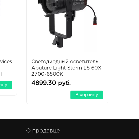
vices
Светодиодный осветитель
Микро
Aputure Light Storm LS 60X
Sennh
]
2700-6500K
4899.30 руб.
4060
ину
В корзину
О продавце