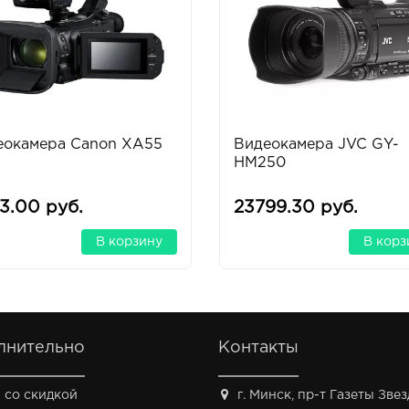
еокамера Canon XA55
Видеокамера JVC GY-
HM250
3.00 руб.
23799.30 руб.
В корзину
В корз
лнительно
Контакты
 со скидкой
г. Минск, пр-т Газеты Звезд