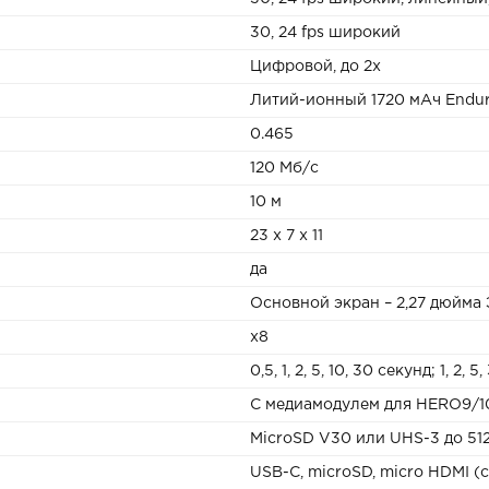
30, 24 fps широкий
Цифровой, до 2x
Литий-ионный 1720 мАч Endu
0.465
120 Mб/с
10 м
23 x 7 x 11
да
Основной экран – 2,27 дюйма 
х8
0,5, 1, 2, 5, 10, 30 секунд; 1, 2, 
С медиамодулем для HERO9/10
MicroSD V30 или UHS-3 до 512
USB-C, microSD, micro HDMI (