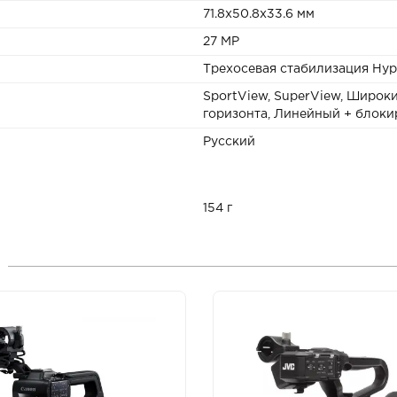
71.8х50.8х33.6 мм
27 MP
Трехосевая стабилизация Hyp
SportView, SuperView, Широк
горизонта, Линейный + блоки
Русский
154 г