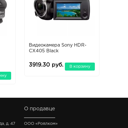
Видеокамера Sony HDR-
Видео
CX405 Black
BLAC
CAME
3919.30 руб.
31097
В корзину
ину
О продавце
а, д. 47
ООО «Роялком»