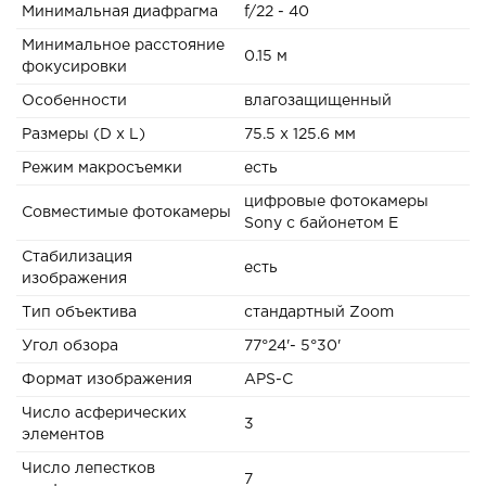
Минимальная диафрагма
f/22 - 40
Минимальное расстояние
0.15 м
фокусировки
Особенности
влагозащищенный
Размеры (D x L)
75.5 x 125.6 мм
Режим макросъемки
есть
цифровые фотокамеры
Совместимые фотокамеры
Sony с байонетом E
Стабилизация
есть
изображения
Тип объектива
стандартный Zoom
Угол обзора
77°24'- 5°30'
Формат изображения
APS-C
Число асферических
3
элементов
Число лепестков
7