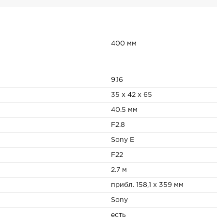
400 мм
9.16
35 x 42 x 65
40.5 мм
F2.8
Sony E
F22
2.7 м
прибл. 158,1 x 359 мм
Sony
есть