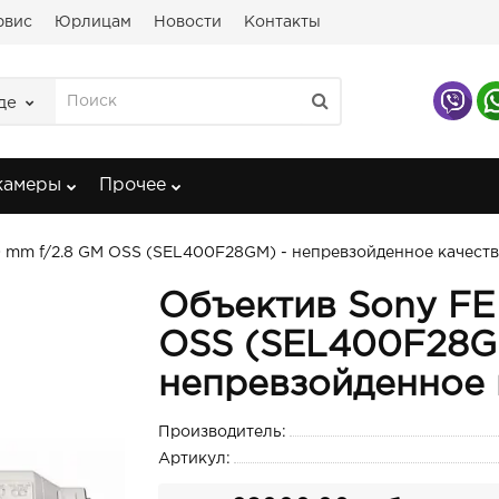
рвис
Юрлицам
Новости
Контакты
де
камеры
Прочее
 mm f/2.8 GM OSS (SEL400F28GM) - непревзойденное качест
Объектив Sony FE
OSS (SEL400F28G
непревзойденное 
Производитель:
Артикул: