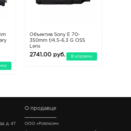
0mm
Объектив Sony E 70-
Объек
ary
350mm f/4.5-6.3 G OSS
F/1.4 
Lens
2741.00 руб.
6363.
В корзину
ину
О продавце
а, д. 47
ООО «Роялком»