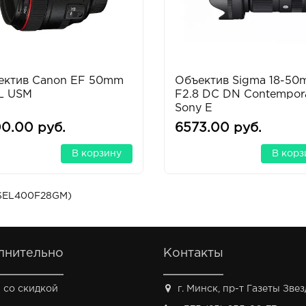
ектив Canon EF 50mm
Объектив Sigma 18-5
2L USM
F2.8 DC DN Contempor
Sony E
0.00 руб.
6573.00 руб.
В корзину
В корз
(SEL400F28GM)
лнительно
Контакты
 со скидкой
г. Минск, пр-т Газеты Звезд