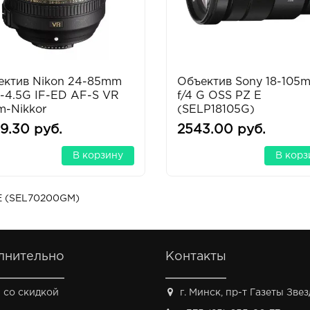
ектив Nikon 24-85mm
Объектив Sony 18-105
5-4.5G IF-ED AF-S VR
f/4 G OSS PZ E
m-Nikkor
(SELP18105G)
9.30 руб.
2543.00 руб.
В корзину
В корз
E (SEL70200GM)
лнительно
Контакты
 со скидкой
г. Минск, пр-т Газеты Звезд