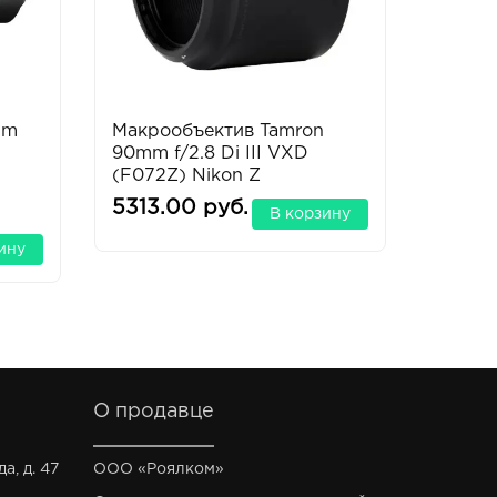
mm
Макрообъектив Tamron
Объек
90mm f/2.8 Di III VXD
f/3.5-
(F072Z) Nikon Z
5313.00 руб.
9099.
В корзину
ину
О продавце
а, д. 47
ООО «Роялком»