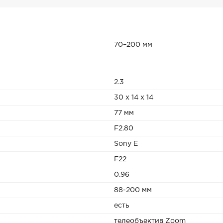
70–200 мм
2.3
30 x 14 x 14
77 мм
F2.80
Sony E
F22
0.96
88-200 мм
есть
телеобъектив Zoom