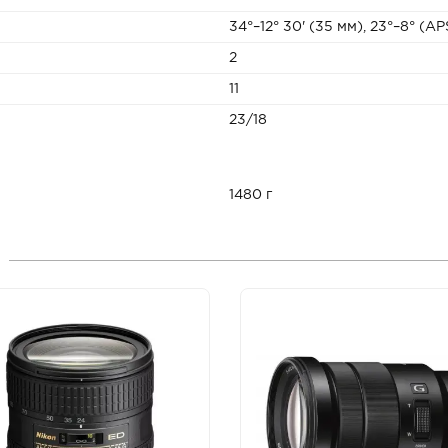
34°–12° 30' (35 мм), 23°–8° (AP
2
11
23/18
1480 г