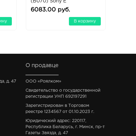
(B070) Sony E
4/3
6083.00 руб.
4193.
ину
В корзину
О продавце
а, д. 47
ООО «Роялком»
Свидетельство о государственной
регистрации УНП 692197291
Зарегистрирован в Торговом
реестре 1234567 от 01.10.2023 г.
Юридический адрес: 220117,
Республика Беларусь, г. Минск, пр-т
Газеты Звязда, д. 47