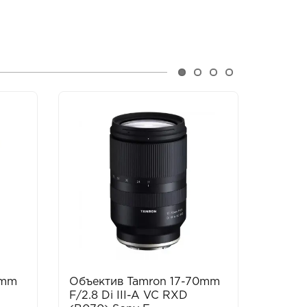
5mm
Объектив Tamron 17-70mm
Объек
F/2.8 Di III-A VC RXD
DC DN