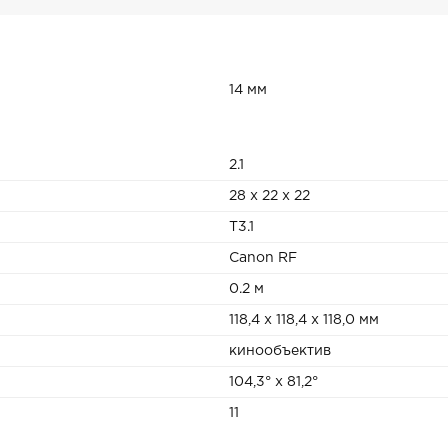
14 мм
2.1
28 x 22 x 22
T3.1
Canon RF
0.2 м
118,4 x 118,4 x 118,0 мм
кинообъектив
104,3° x 81,2°
11