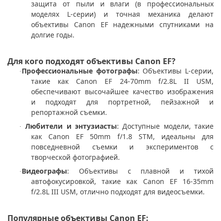
защита от пыли и влаги (в профессиональных
моделях L-серии) и точная механика делают
объективы Canon EF надежными спутниками на
долгие годы.
Для кого подходят объективы Canon EF?
Профессиональные фотографы
: Объективы L-серии,
·
такие как Canon EF 24-70mm f/2.8L II USM,
обеспечивают высочайшее качество изображения
и подходят для портретной, пейзажной и
репортажной съемки.
Любители и энтузиасты
: Доступные модели, такие
·
как Canon EF 50mm f/1.8 STM, идеальны для
повседневной съемки и экспериментов с
творческой фотографией.
Видеографы
: Объективы с плавной и тихой
·
автофокусировкой, такие как Canon EF 16-35mm
f/2.8L III USM, отлично подходят для видеосъемки.
Популярные объективы Canon EF: