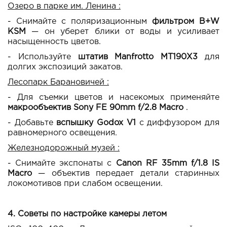
Озеро в парке им. Ленина :
- Снимайте с поляризационным
фильтром B+W
KSM
— он уберет блики от воды и усиливает
насыщенность цветов.
- Используйте
штатив Manfrotto MT190X3
для
долгих экспозиций закатов.
Лесопарк Барановичей :
- Для съемки цветов и насекомых применяйте
макрообъектив Sony FE 90mm f/2.8 Macro
.
- Добавьте
вспышку Godox V1
с диффузором для
равномерного освещения.
Железнодорожный музей :
- Снимайте экспонаты с
Canon RF 35mm f/1.8 IS
Macro
— объектив передает детали старинных
локомотивов при слабом освещении.
4. Советы по настройке камеры летом