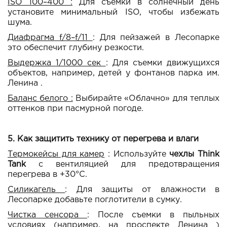
ISO 100–400 :
Для съемки в солнечный день
установите минимальный ISO, чтобы избежать
шума.
Диафрагма f/8–f/11
: Для пейзажей в Лесопарке
это обеспечит глубину резкости.
Выдержка 1/1000 сек
: Для съемки движущихся
объектов, например, детей у фонтанов парка им.
Ленина .
Баланс белого :
Выбирайте «Облачно» для теплых
оттенков при пасмурной погоде.
5. Как защитить технику от перегрева и влаги
Термокейсы для камер
: Используйте
чехлы Think
Tank
с вентиляцией для предотвращения
перегрева в +30°C.
Силикагель
: Для защиты от влажности в
Лесопарке добавьте поглотители в сумку.
Чистка сенсора
: После съемки в пыльных
условиях (например, на проспекте Ленина )