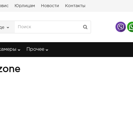
рвис
Юрлицам
Новости
Контакты
де
камеры
Прочее
zone