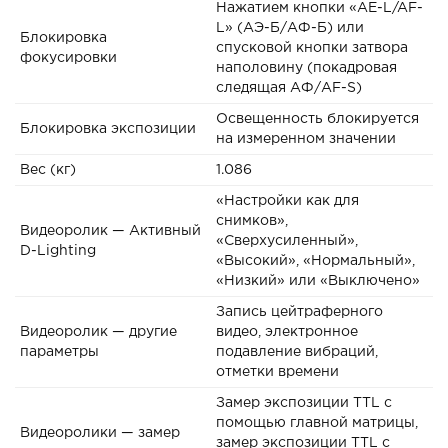
Нажатием кнопки «AE-L/AF-
L» (АЭ-Б/АФ-Б) или
Блокировка
спусковой кнопки затвора
фокусировки
наполовину (покадровая
следящая АФ/AF-S)
Освещенность блокируется
Блокировка экспозиции
на измеренном значении
Вес (кг)
1.086
«Настройки как для
снимков»,
Видеоролик — Активный
«Сверхусиленный»,
D-Lighting
«Высокий», «Нормальный»,
«Низкий» или «Выключено»
Запись цейтраферного
Видеоролик — другие
видео, электронное
параметры
подавление вибраций,
отметки времени
Замер экспозиции TTL с
помощью главной матрицы,
Видеоролики — замер
замер экспозиции TTL с