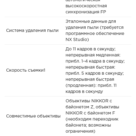
автоматическая
высокоскоростная
синхронизация FP
Эталонные данные для
удаления пыли (требуется
Система удаления пыли
программное обеспечение
NX Studio)
До 11 кадров в секунду;
непрерывная медленная:
прибл. 1–4 кадра в секунду;
непрерывная быстрая:
Скорость съемки1
прибл. 5 кадров в секунду;
непрерывная быстрая
(продленная): прибл. 11
кадров в секунду
Объективы NIKKOR с
байонетом Z, объективы
NIKKOR с байонетом F
Совместимые объективы
(необходим переходник
байонета; возможны
ограничения)