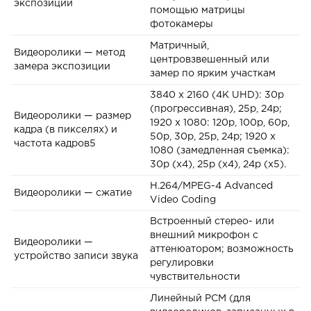
экспозиции
помощью матрицы
фотокамеры
Матричный,
Видеоролики — метод
центровзвешенный или
замера экспозиции
замер по ярким участкам
3840 x 2160 (4K UHD): 30p
(прогрессивная), 25p, 24p;
Видеоролики — размер
1920 x 1080: 120p, 100p, 60p,
кадра (в пикселях) и
50p, 30p, 25p, 24p; 1920 x
частота кадров5
1080 (замедленная съемка):
30p (x4), 25p (x4), 24p (x5).
H.264/MPEG-4 Advanced
Видеоролики — сжатие
Video Coding
Встроенный стерео- или
внешний микрофон с
Видеоролики —
аттенюатором; возможность
устройство записи звука
регулировки
чувствительности
Линейный PCM (для