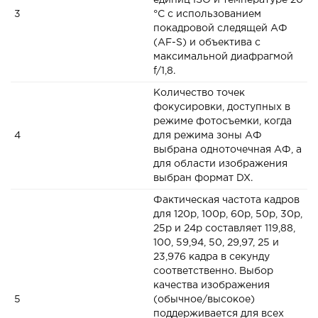
единиц ISO и температуре 20
3
°C с использованием
покадровой следящей АФ
(AF-S) и объектива с
максимальной диафрагмой
f/1,8.
Количество точек
фокусировки, доступных в
режиме фотосъемки, когда
4
для режима зоны АФ
выбрана одноточечная АФ, а
для области изображения
выбран формат DX.
Фактическая частота кадров
для 120p, 100p, 60p, 50p, 30p,
25p и 24p составляет 119,88,
100, 59,94, 50, 29,97, 25 и
23,976 кадра в секунду
соответственно. Выбор
качества изображения
5
(обычное/высокое)
поддерживается для всех