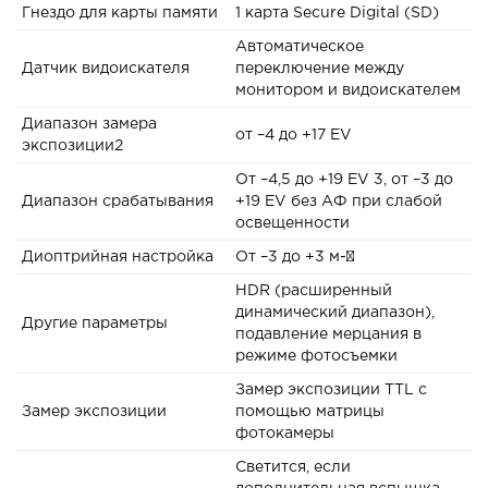
Гнездо для карты памяти
1 карта Secure Digital (SD)
Автоматическое
Датчик видоискателя
переключение между
монитором и видоискателем
Диапазон замера
от –4 до +17 EV
экспозиции2
От –4,5 до +19 EV 3, от –3 до
Диапазон срабатывания
+19 EV без АФ при слабой
освещенности
Диоптрийная настройка
От –3 до +3 м-¹
HDR (расширенный
динамический диапазон),
Другие параметры
подавление мерцания в
режиме фотосъемки
Замер экспозиции TTL с
Замер экспозиции
помощью матрицы
фотокамеры
Светится, если