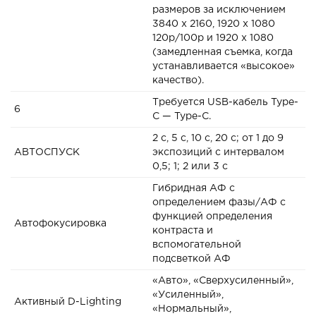
размеров за исключением
3840 x 2160, 1920 x 1080
120p/100p и 1920 x 1080
(замедленная съемка, когда
устанавливается «высокое»
качество).
Требуется USB-кабель Type-
6
C — Type-C.
2 с, 5 с, 10 с, 20 с; от 1 до 9
АВТОСПУСК
экспозиций с интервалом
0,5; 1; 2 или 3 с
Гибридная АФ с
определением фазы/АФ с
функцией определения
Автофокусировка
контраста и
вспомогательной
подсветкой АФ
«Авто», «Сверхусиленный»,
«Усиленный»,
Активный D-Lighting
«Нормальный»,