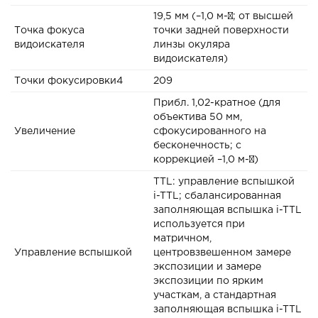
19,5 мм (–1,0 м-¹; от высшей
Точка фокуса
точки задней поверхности
видоискателя
линзы окуляра
видоискателя)
Точки фокусировки4
209
Прибл. 1,02-кратное (для
объектива 50 мм,
Увеличение
сфокусированного на
бесконечность; с
коррекцией –1,0 м-¹)
TTL: управление вспышкой
i-TTL; сбалансированная
заполняющая вспышка i-TTL
используется при
матричном,
Управление вспышкой
центровзвешенном замере
экспозиции и замере
экспозиции по ярким
участкам, а стандартная
заполняющая вспышка i-TTL