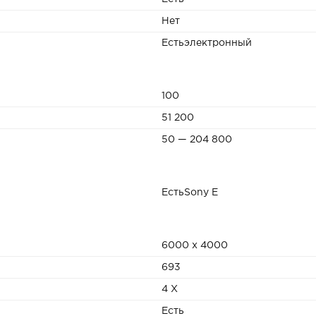
Нет
Естьэлектронный
100
51 200
50 — 204 800
ЕстьSony E
6000 x 4000
693
4 Х
Есть