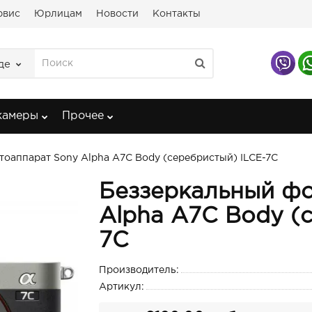
рвис
Юрлицам
Новости
Контакты
де
камеры
Прочее
оаппарат Sony Alpha A7C Body (серебристый) ILCE-7C
Беззеркальный фо
Alpha A7C Body (
7C
Производитель:
Артикул: