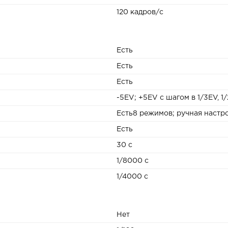
120 кадров/с
Есть
Есть
Есть
-5EV; +5EV с шагом в 1/3EV, 1
Есть8 режимов; ручная настр
Есть
30 c
1/8000 с
1/4000 c
Нет