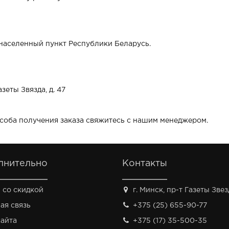
населенный пункт Республики Беларусь.
зеты Звязда, д. 47
особа получения заказа свяжитесь с нашим менеджером.
лнительно
Контакты
 со скидкой
г. Минск, пр-т Газеты Звезд
ая связь
+375 (25) 655-90-77
сайта
+375 (17) 35-500-35