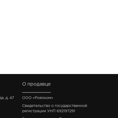
О продавце
а, д. 47
ООО «Роялком»
Свидетельство о государственной
регистрации УНП 692197291