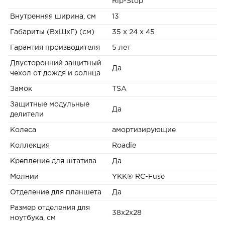
Rip-Stop
Внутренняя ширина, см
13
Габариты (ВxШxГ) (см)
35 x 24 x 45
Гарантия производителя
5 лет
Двусторонний защитный
Да
чехол от дождя и солнца
Замок
TSA
Защитные модульные
Да
делители
Колеса
амортизирующие
Коллекция
Roadie
Крепление для штатива
Да
Молнии
YKK® RC-Fuse
Отделение для планшета
Да
Размер отделения для
38х2х28
ноутбука, см