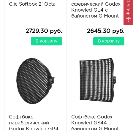
Фильтр
Clic Softbox 2' Octa
сферический Godox
Knowled GL4 с
байонетом G Mount
2729.30 руб.
2645.30 руб.
В корзину
В корзину
Софтбокс
Софтбокс Godox
параболический
Knowled GS44 с
Godox Knowled GP4
байонетом G Mount