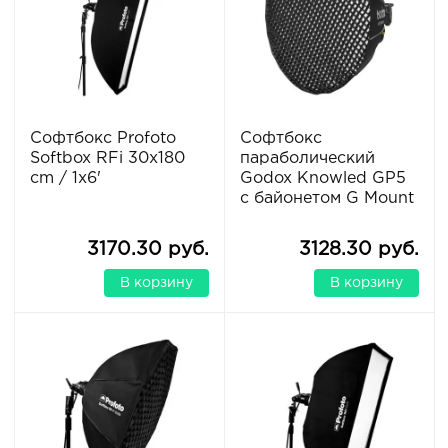
Софтбокс Profoto
Софтбокс
Softbox RFi 30x180
параболический
cm / 1x6'
Godox Knowled GP5
с байонетом G Mount
3170.30 руб.
3128.30 руб.
В корзину
В корзину