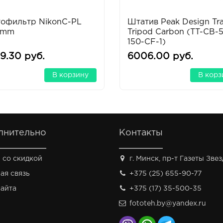
тофильтр NikonC-PL
Штатив Peak Design Tra
5mm
Tripod Carbon (TT-CB-5
150-CF-1)
9.30 руб.
6006.00 руб.
В корзину
В корз
лнительно
Контакты
 со скидкой
г. Минск, пр-т Газеты Звезд
ая связь
+375 (25) 655-90-77
сайта
+375 (17) 35-500-35
fototeh.by@yandex.ru