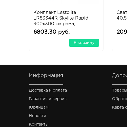
Комплект Lastolite
Све
LR83344R Skylite Rapid
40,
300x300 см рама,
отражатель и кофр
6803.30 руб.
209
В корзину
Информация
Допо
Доставка и оплата
Товары
Гарантия и сервис
Обратн
Юрлицам
Карта 
Новости
Контакты