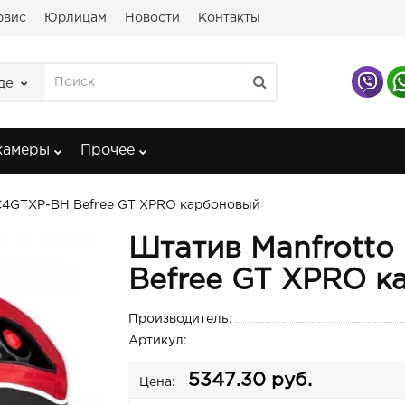
рвис
Юрлицам
Новости
Контакты
де
камеры
Прочее
C4GTXP-BH Befree GT XPRO карбоновый
Штатив Manfrott
Befree GT XPRO к
Производитель:
Артикул:
5347.30 руб.
Цена: