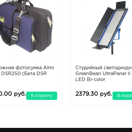
ожная фотосумка Almi
Студийный светодиод
a DSR250 (Бета DSR
GreenBean UltraPanel II
)
LED Bi-color
0.00 руб.
2379.30 руб.
В корзину
В корз