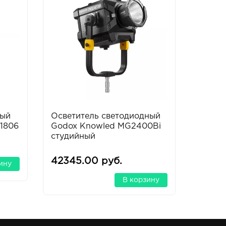
ный
Осветитель светодиодный
Benro
 1806
Godox Knowled MG2400Bi
Mach3
студийный
цанга
42345.00 руб.
4193.
ину
В корзину