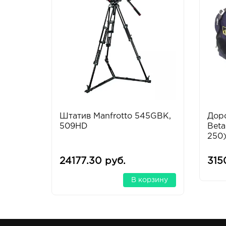
Штатив Manfrotto 545GBK,
Дор
509HD
Bet
250
24177.30 руб.
315
В корзину