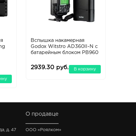
ия
Вспышка накамерная
Benro
ing
Godox Witstro AD360II-N с
штати
батарейным блоком PB960
серии
транс
2939.30 руб.
2023.
В корзину
ину
О продавце
а, д. 47
ООО «Роялком»