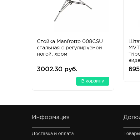
Стойка Manfrotto 008CSU
Штат
стальная с регулируемой
MVT
ногой, хром
Trip
вид
3002.30 руб.
695
В корзину
Информация
Допо
Доставка и оплата
Товары