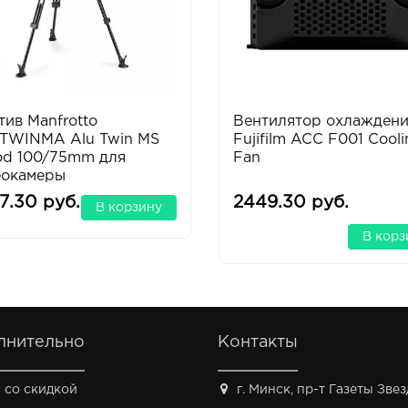
ив Manfrotto
Вентилятор охлажден
TWINMA Alu Twin MS
Fujifilm ACC F001 Cool
od 100/75mm для
Fan
еокамеры
7.30 руб.
2449.30 руб.
В корзину
В корз
лнительно
Контакты
 со скидкой
г. Минск, пр-т Газеты Звезд