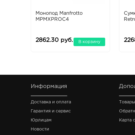
Монопод Manfrotto
Сумк
MPMXPROC4
Retr
2862.30 руб.
226
В корзину
Информация
Допо
Доставка и оплата
Товары
Гарантия и сервис
Обратн
Юрлицам
Карта 
Новости