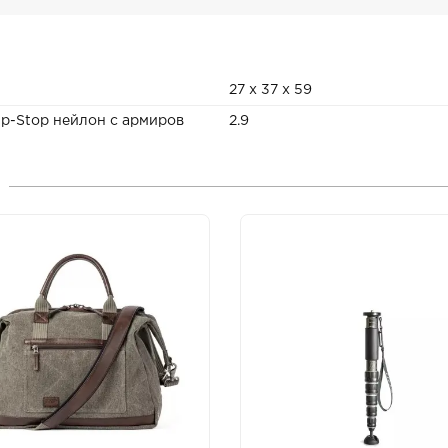
27 x 37 x 59
p-Stop нейлон с армиров
2.9