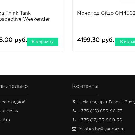
а Think Tank
Монопод Gitzo GM456
ospective Weekender
8.00 руб.
4199.30 руб.
В корзину
В корз
лнительно
Контакты
 со скидкой
г. Минск, пр-т Газеты Звезд
ая связь
+375 (25) 655-90-77
сайта
+375 (17) 35-500-35
fototeh.by@yandex.ru