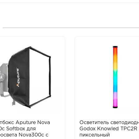
тбокс Aputure Nova
Осветитель светодиод
c Softbox для
Godox Knowled TPC2R
освета Nova300c с
пиксельный