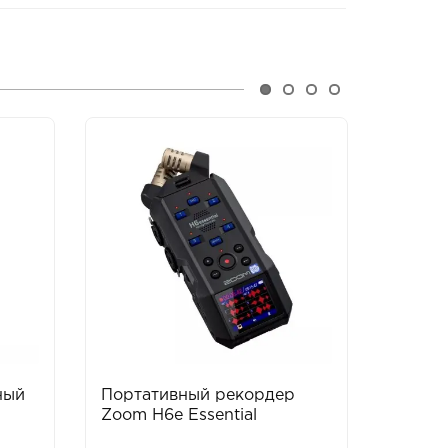
ный
Портативный рекордер
Фотов
Zoom H6e Essential
Speedl
R1C1