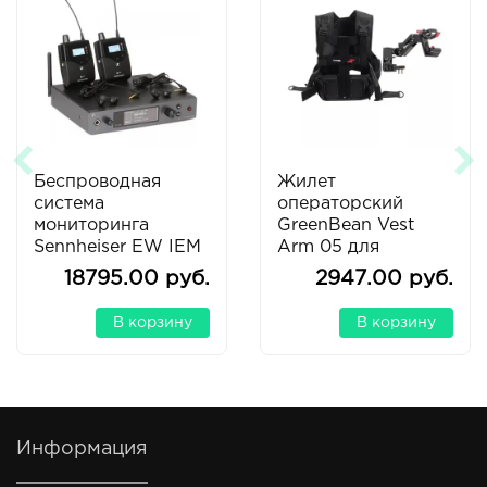
Беспроводная
Жилет
система
операторский
мониторинга
GreenBean Vest
Sennheiser EW IEM
Arm 05 для
G4-TWIN-G
стедикама
18795.00 руб.
2947.00 руб.
В корзину
В корзину
Информация