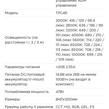
управления, RDM
управление
Модель
TPC4R
2000К: 416 / 129 / 66.4
люкс 2800К: 636 / 196 / 99
люкс 3200К: 649 / 200 /
101 люкс 4300К: 680 / 210 /
Освещенность (на
106 люкс 5600K: 714 / 220 /
расстоянии 1 / 2 / 3 м)
111 люкс 6500К: 728 / 224 /
113 люкс 8500К: 708 / 218 /
110 люкс 10000К: 699 / 215
/ 109 люкс
Параметры питания
=20В 2.35А
Питание DC/литиевый
14,8В или 26В не менее
аккумулятор/V-mount
100Втч (не входит в
аккумулятор
комплект)
Потребляемая мощность
47Вт
Размеры
Ø47х1200мм
Режимы работы 5 режимов
CCT, HSI, RGB, GEL, FX