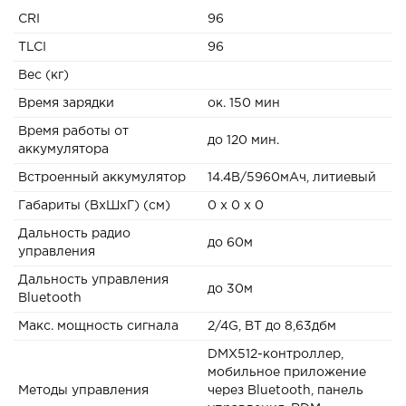
CRI
96
TLCI
96
Вес (кг)
Время зарядки
ок. 150 мин
Время работы от
до 120 мин.
аккумулятора
Встроенный аккумулятор
14.4В/5960мАч, литиевый
Габариты (ВxШxГ) (см)
0 x 0 x 0
Дальность радио
до 60м
управления
Дальность управления
до 30м
Bluetooth
Макс. мощность сигнала
2/4G, BT до 8,63дбм
DMX512-контроллер,
мобильное приложение
Методы управления
через Bluetooth, панель