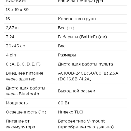
10%~100%
Рабочая температура
13 x 19 x 59
16
Количество групп
2,87 кг
Вес (кг)
3.24
Габариты (ВxШxГ) (см)
30х45 см
Вес
4 pin
Размеры
6 (A, B, C, D, E, F)
Дистанция работы пульта
Внешнее питание
AC100В-240В(50/60Гц) 2.5А
через адаптер
(DC 16.8В /4.2А)
Дистанция работы
Выходной разъем
через Bluetooth
Мощность
60 Вт
Освещенность (1м)
Индекс TLCI
Питание от
Батарея типа V-mount
аккумулятора
(приобретается отдельно)