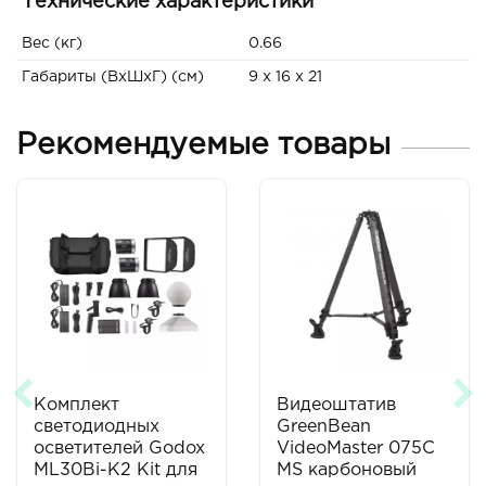
Технические характеристики
Вес (кг)
0.66
Габариты (ВxШxГ) (см)
9 x 16 x 21
Рекомендуемые товары
Комплект
Видеоштатив
светодиодных
GreenBean
осветителей Godox
VideoMaster 075C
ML30Bi-K2 Kit для
MS карбоновый