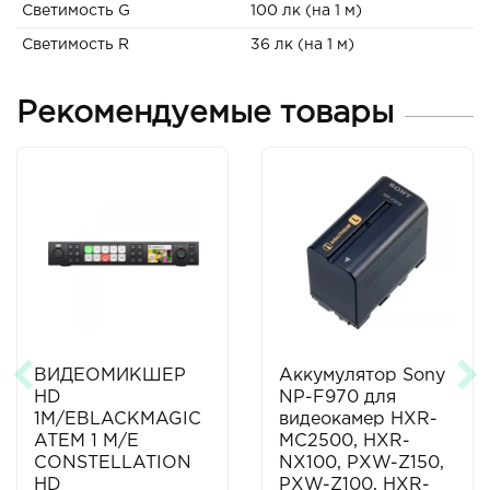
Светимость G
100 лк (на 1 м)
Светимость R
36 лк (на 1 м)
Рекомендуемые товары
ВИДЕОМИКШЕР
Аккумулятор Sony
HD
NP-F970 для
1M/EBLACKMAGIC
видеокамер HXR-
ATEM 1 M/E
MC2500, HXR-
CONSTELLATION
NX100, PXW-Z150,
HD
PXW-Z100, HXR-