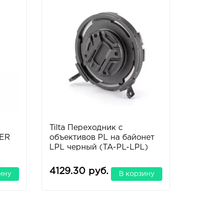
Tilta Переходник с
SmallR
ER
объективов PL на байонет
100 с 
LPL черный (TA-PL-LPL)
карбо
Heavy-
Tripod
4129.30 руб.
3751.
ину
В корзину