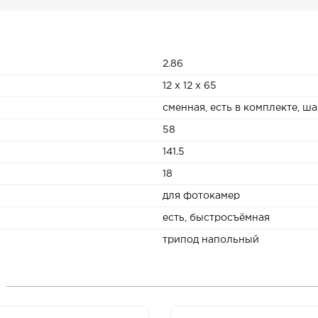
2.86
12 x 12 x 65
сменная, есть в комплекте, ш
58
141.5
18
для фотокамер
есть, быстросъёмная
трипод напольный