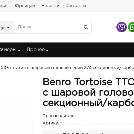
рвис
Юрлицам
Новости
Контакты
де
камеры
Прочее
GX35 штатив с шаровой головой серии 3/4 секционный/карб
Benro Tortoise T
с шаровой голово
секционный/карб
Производитель:
Артикул: