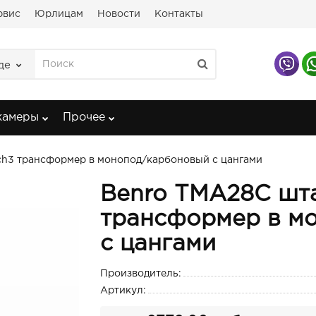
рвис
Юрлицам
Новости
Контакты
де
камеры
Прочее
h3 трансформер в монопод/карбоновый с цангами
Benro TMA28C шт
трансформер в м
с цангами
Производитель:
Артикул: