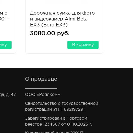
м с
Дорожная сумка для фото
Штатив
00T
и видеокамер Almi Beta
MVT53
EX3 (Бета EX3)
видео
3080.00 руб.
3219.
ину
В корзину
О продавце
а, д. 47
ООО «Роялком»
Свидетельство о государственной
регистрации УНП 692197291
Зарегистрирован в Торговом
реестре 1234567 от 01.10.2023 г.