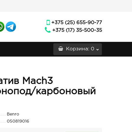
+375 (25) 655-90-77
+375 (17) 35-500-35
Корзина
: 0
атив Mach3
онопод/карбоновый
Benro
050819016