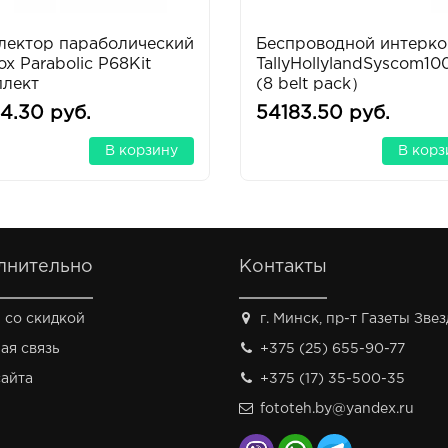
лектор параболический
Беспроводной интерко
x Parabolic P68Kit
TallyHollylandSyscom10
плект
(8 belt pack）
34.30 руб.
54183.50 руб.
В корзину
В корз
лнительно
Контакты
 со скидкой
г. Минск, пр-т Газеты Звезд
ая связь
+375 (25) 655-90-77
сайта
+375 (17) 35-500-35
fototeh.by@yandex.ru