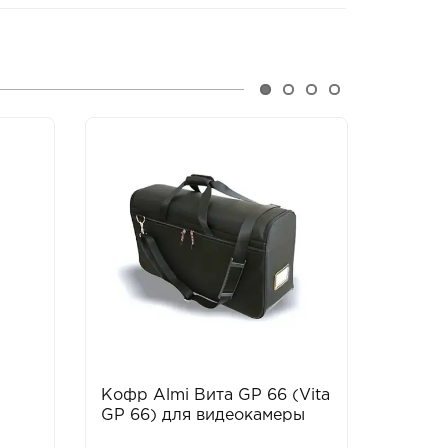
Кофр Almi Вита GP 66 (Vita
Компл
GP 66) для видеокамеры
освет
Knowl