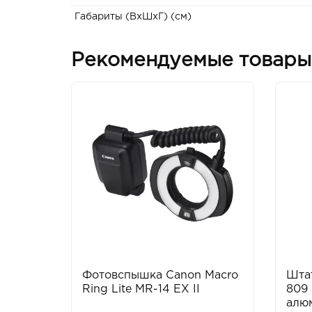
Габариты (ВxШxГ) (см)
Рекомендуемые товары
Фотовспышка Canon Macro
Штат
Ring Lite MR-14 EX II
809
алю