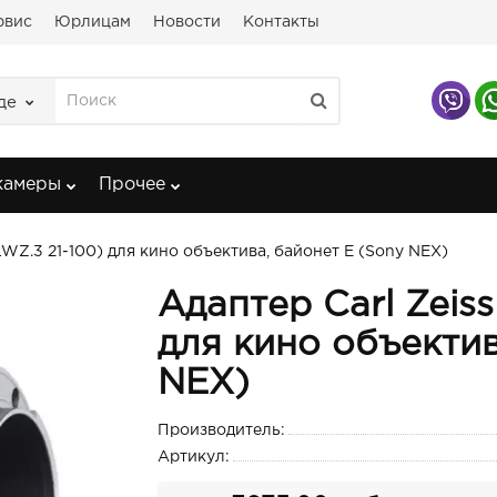
рвис
Юрлицам
Новости
Контакты
де
камеры
Прочее
(LWZ.3 21-100) для кино объектива, байонет E (Sony NEX)
Адаптер Carl Zeiss
для кино объектив
NEX)
Производитель:
Артикул: