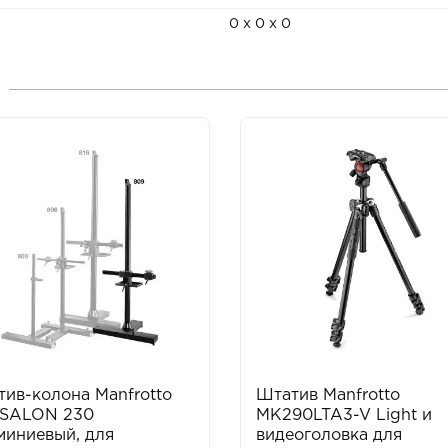
0 x 0 x 0
ив-колона Manfrotto
Штатив Manfrotto
 SALON 230
MK290LTA3-V Light и
миниевый, для
видеоголовка для